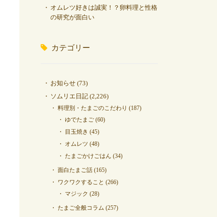
オムレツ好きは誠実！？卵料理と性格
の研究が面白い
カテゴリー
お知らせ
(73)
ソムリエ日記
(2,226)
料理別・たまごのこだわり
(187)
ゆでたまご
(60)
目玉焼き
(45)
オムレツ
(48)
たまごかけごはん
(34)
面白たまご話
(165)
ワクワクすること
(266)
マジック
(28)
たまご全般コラム
(257)