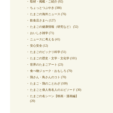
取材・掲載・ご紹介
(92)
ちょっとつぶやき
(386)
たまごの海外ニュース
(76)
飲食店さまへ
(127)
たまごの健康情報（研究など）
(52)
おいしさ雑学
(71)
ニュースに考える
(41)
安心安全
(12)
たまごのビックリ科学
(51)
たまごの歴史・文学・文化学
(101)
世界のたまごアート
(23)
食べ物ジョーク・おもしろ
(70)
鶏さん・鳥さんのコト
(70)
たまご・鶏のことわざ
(109)
たまごと偉人有名人のエピソード
(30)
たまごの名シーン【映画・漫画編】
(20)