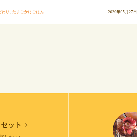
だわり
,
たまごかけごはん
2020年05月27日
しセット
お試しセット