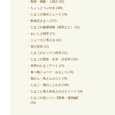
取材・掲載・ご紹介
(92)
ちょっとつぶやき
(386)
たまごの海外ニュース
(76)
飲食店さまへ
(127)
たまごの健康情報（研究など）
(52)
おいしさ雑学
(71)
ニュースに考える
(41)
安心安全
(12)
たまごのビックリ科学
(51)
たまごの歴史・文学・文化学
(101)
世界のたまごアート
(23)
食べ物ジョーク・おもしろ
(70)
鶏さん・鳥さんのコト
(70)
たまご・鶏のことわざ
(109)
たまごと偉人有名人のエピソード
(30)
たまごの名シーン【映画・漫画編】
(20)