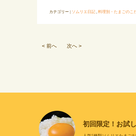
カテゴリー |
ソムリエ日記
,
料理別・たまごのこ
< 前へ
次へ >
初回限定！お試
人気5種類ソムリエたまご