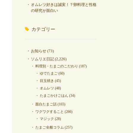
オムレツ好きは誠実！？卵料理と性格
の研究が面白い
カテゴリー
お知らせ
(73)
ソムリエ日記
(2,226)
料理別・たまごのこだわり
(187)
ゆでたまご
(60)
目玉焼き
(45)
オムレツ
(48)
たまごかけごはん
(34)
面白たまご話
(165)
ワクワクすること
(266)
マジック
(28)
たまご全般コラム
(257)