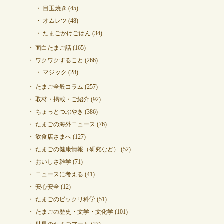
目玉焼き
(45)
オムレツ
(48)
たまごかけごはん
(34)
面白たまご話
(165)
ワクワクすること
(266)
マジック
(28)
たまご全般コラム
(257)
取材・掲載・ご紹介
(92)
ちょっとつぶやき
(386)
たまごの海外ニュース
(76)
飲食店さまへ
(127)
たまごの健康情報（研究など）
(52)
おいしさ雑学
(71)
ニュースに考える
(41)
安心安全
(12)
たまごのビックリ科学
(51)
たまごの歴史・文学・文化学
(101)