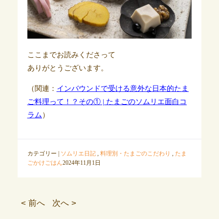
ここまでお読みくださって
ありがとうございます。
（関連：
インバウンドで受ける意外な日本的たま
ご料理って！？その① | たまごのソムリエ面白コ
ラム
）
カテゴリー |
ソムリエ日記
,
料理別・たまごのこだわり
,
たま
ごかけごはん
2024年11月1日
< 前へ
次へ >