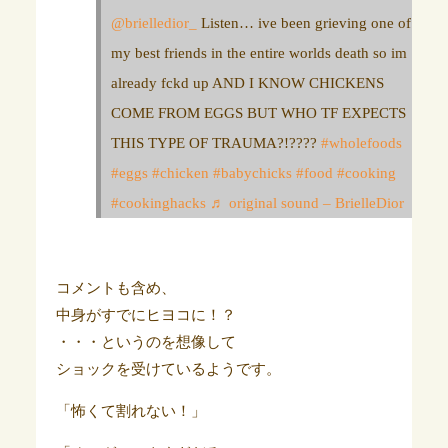
@brielledior_
Listen… ive been grieving one of
my best friends in the entire worlds death so im
already fckd up AND I KNOW CHICKENS
COME FROM EGGS BUT WHO TF EXPECTS
THIS TYPE OF TRAUMA?!????
#wholefoods
#eggs
#chicken
#babychicks
#food
#cooking
#cookinghacks
♬ original sound – BrielleDior
コメントも含め、
中身がすでにヒヨコに！？
・・・というのを想像して
ショックを受けているようです。
「怖くて割れない！」