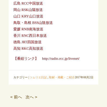
広島 RCC中国放送
岡山 RSK山陽放送
山口 KRY山口放送
鳥取・島根 BSS山陰放送
愛媛 RNB南海放送
香川 RNC西日本放送
徳島 JRT四国放送
高知 RKC高知放送
【番組リンク】 http://radio.rcc.jp/livenet/
カテゴリー |
ソムリエ日記
,
取材・掲載・ご紹介
2017年08月2日
< 前へ
次へ >