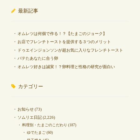
最新記事
オムレツは何個で作る！？【たまごのジョーク】
お店でフレンチトーストを提供する３つのメリット
ドゥエインジョンソンが超お気に入りなフレンチトースト
バテたあなたに合う卵
オムレツ好きは誠実！？卵料理と性格の研究が面白い
カテゴリー
お知らせ
(73)
ソムリエ日記
(2,226)
料理別・たまごのこだわり
(187)
ゆでたまご
(60)