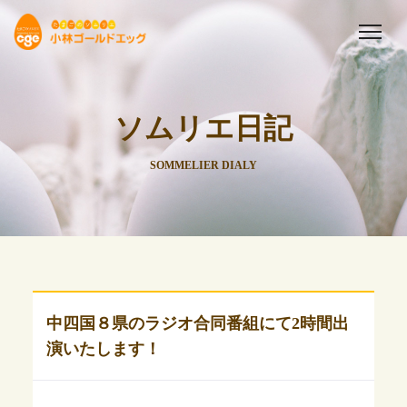
ソムリエ日記
SOMMELIER DIALY
中四国８県のラジオ合同番組にて2時間出
演いたします！