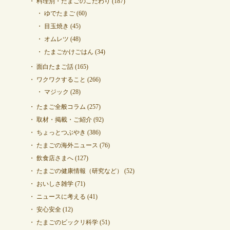
料理別・たまごのこだわり
(187)
ゆでたまご
(60)
目玉焼き
(45)
オムレツ
(48)
たまごかけごはん
(34)
面白たまご話
(165)
ワクワクすること
(266)
マジック
(28)
たまご全般コラム
(257)
取材・掲載・ご紹介
(92)
ちょっとつぶやき
(386)
たまごの海外ニュース
(76)
飲食店さまへ
(127)
たまごの健康情報（研究など）
(52)
おいしさ雑学
(71)
ニュースに考える
(41)
安心安全
(12)
たまごのビックリ科学
(51)