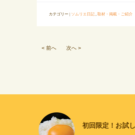
カテゴリー |
ソムリエ日記
,
取材・掲載・ご紹介
< 前へ
次へ >
初回限定！お試