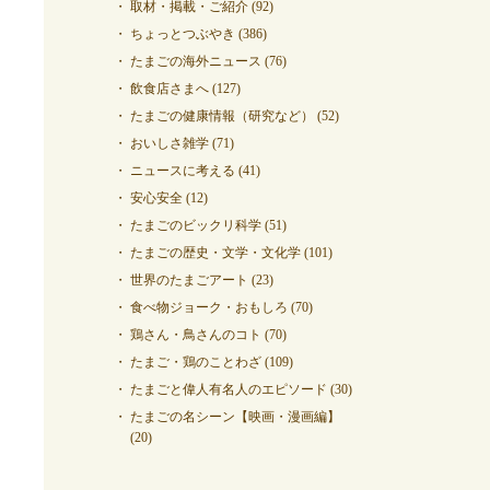
取材・掲載・ご紹介
(92)
ちょっとつぶやき
(386)
たまごの海外ニュース
(76)
飲食店さまへ
(127)
たまごの健康情報（研究など）
(52)
おいしさ雑学
(71)
ニュースに考える
(41)
安心安全
(12)
たまごのビックリ科学
(51)
たまごの歴史・文学・文化学
(101)
世界のたまごアート
(23)
食べ物ジョーク・おもしろ
(70)
鶏さん・鳥さんのコト
(70)
たまご・鶏のことわざ
(109)
たまごと偉人有名人のエピソード
(30)
たまごの名シーン【映画・漫画編】
(20)