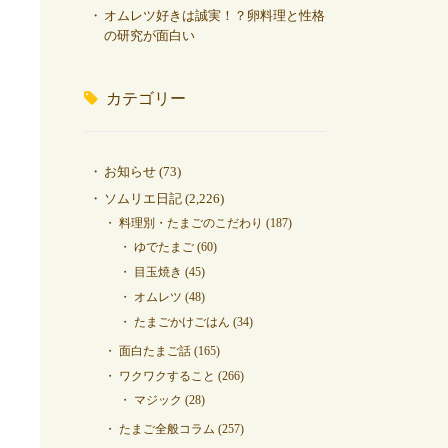
オムレツ好きは誠実！？卵料理と性格
の研究が面白い
カテゴリー
お知らせ
(73)
ソムリエ日記
(2,226)
料理別・たまごのこだわり
(187)
ゆでたまご
(60)
目玉焼き
(45)
オムレツ
(48)
たまごかけごはん
(34)
面白たまご話
(165)
ワクワクすること
(266)
マジック
(28)
たまご全般コラム
(257)