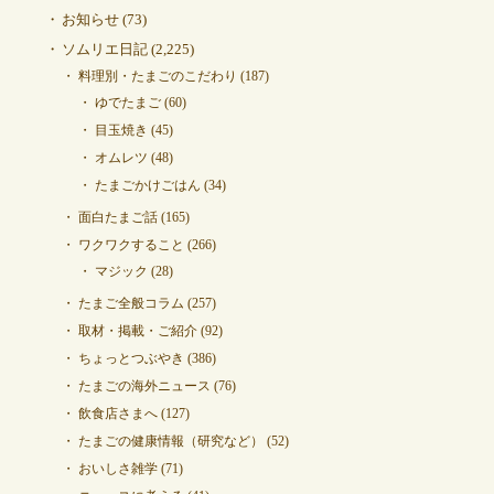
お知らせ
(73)
ソムリエ日記
(2,225)
料理別・たまごのこだわり
(187)
ゆでたまご
(60)
目玉焼き
(45)
オムレツ
(48)
たまごかけごはん
(34)
面白たまご話
(165)
ワクワクすること
(266)
マジック
(28)
たまご全般コラム
(257)
取材・掲載・ご紹介
(92)
ちょっとつぶやき
(386)
たまごの海外ニュース
(76)
飲食店さまへ
(127)
たまごの健康情報（研究など）
(52)
おいしさ雑学
(71)