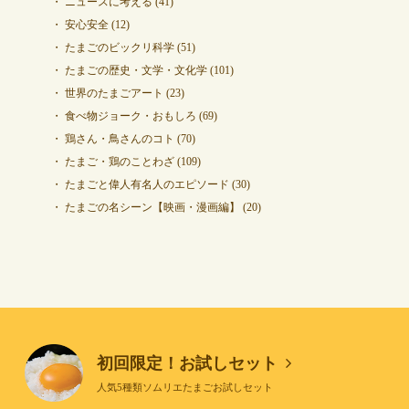
ニュースに考える
(41)
安心安全
(12)
たまごのビックリ科学
(51)
たまごの歴史・文学・文化学
(101)
世界のたまごアート
(23)
食べ物ジョーク・おもしろ
(69)
鶏さん・鳥さんのコト
(70)
たまご・鶏のことわざ
(109)
たまごと偉人有名人のエピソード
(30)
たまごの名シーン【映画・漫画編】
(20)
初回限定！お試しセット
人気5種類ソムリエたまごお試しセット