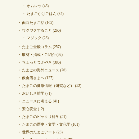
オムレツ
(48)
たまごかけごはん
(34)
面白たまご話
(165)
ワクワクすること
(266)
マジック
(28)
たまご全般コラム
(257)
取材・掲載・ご紹介
(92)
ちょっとつぶやき
(386)
たまごの海外ニュース
(76)
飲食店さまへ
(127)
たまごの健康情報（研究など）
(52)
おいしさ雑学
(71)
ニュースに考える
(41)
安心安全
(12)
たまごのビックリ科学
(51)
たまごの歴史・文学・文化学
(101)
世界のたまごアート
(23)