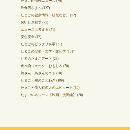
たまごの海外ニュース
(76)
飲食店さまへ
(127)
たまごの健康情報（研究など）
(52)
おいしさ雑学
(71)
ニュースに考える
(41)
安心安全
(12)
たまごのビックリ科学
(51)
たまごの歴史・文学・文化学
(101)
世界のたまごアート
(23)
食べ物ジョーク・おもしろ
(70)
鶏さん・鳥さんのコト
(70)
たまご・鶏のことわざ
(109)
たまごと偉人有名人のエピソード
(30)
たまごの名シーン【映画・漫画編】
(20)