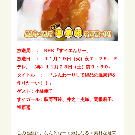
放送局 ： NHK「
すイエんサー」
放送日 ： １１月１９日（火）夜７：２５- Ｅ
テレ, （再）１１月２３日（土）前９：３０-
タイトル ： 「ふんわーりして絶品の温泉卵を
作りたーい！！」
ゲスト：小林幸子
すイガール：荻野可鈴、井之上史織、関根莉子、
福原遥
この番組は、なんとなーく気になる＜素朴な疑問