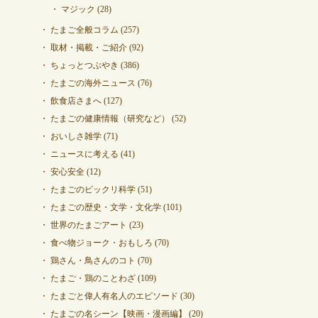
マジック
(28)
たまご全般コラム
(257)
取材・掲載・ご紹介
(92)
ちょっとつぶやき
(386)
たまごの海外ニュース
(76)
飲食店さまへ
(127)
たまごの健康情報（研究など）
(52)
おいしさ雑学
(71)
ニュースに考える
(41)
安心安全
(12)
たまごのビックリ科学
(51)
たまごの歴史・文学・文化学
(101)
世界のたまごアート
(23)
食べ物ジョーク・おもしろ
(70)
鶏さん・鳥さんのコト
(70)
たまご・鶏のことわざ
(109)
たまごと偉人有名人のエピソード
(30)
たまごの名シーン【映画・漫画編】
(20)