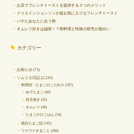
お店でフレンチトーストを提供する３つのメリット
ドゥエインジョンソンが超お気に入りなフレンチトースト
バテたあなたに合う卵
オムレツ好きは誠実！？卵料理と性格の研究が面白い
カテゴリー
お知らせ
(73)
ソムリエ日記
(2,226)
料理別・たまごのこだわり
(187)
ゆでたまご
(60)
目玉焼き
(45)
オムレツ
(48)
たまごかけごはん
(34)
面白たまご話
(165)
ワクワクすること
(266)