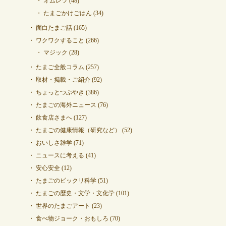
オムレツ
(48)
たまごかけごはん
(34)
面白たまご話
(165)
ワクワクすること
(266)
マジック
(28)
たまご全般コラム
(257)
取材・掲載・ご紹介
(92)
ちょっとつぶやき
(386)
たまごの海外ニュース
(76)
飲食店さまへ
(127)
たまごの健康情報（研究など）
(52)
おいしさ雑学
(71)
ニュースに考える
(41)
安心安全
(12)
たまごのビックリ科学
(51)
たまごの歴史・文学・文化学
(101)
世界のたまごアート
(23)
食べ物ジョーク・おもしろ
(70)