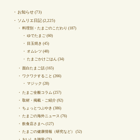
お知らせ
(73)
ソムリエ日記
(2,225)
料理別・たまごのこだわり
(187)
ゆでたまご
(60)
目玉焼き
(45)
オムレツ
(48)
たまごかけごはん
(34)
面白たまご話
(165)
ワクワクすること
(266)
マジック
(28)
たまご全般コラム
(257)
取材・掲載・ご紹介
(92)
ちょっとつぶやき
(386)
たまごの海外ニュース
(76)
飲食店さまへ
(127)
たまごの健康情報（研究など）
(52)
おいしさ雑学
(71)