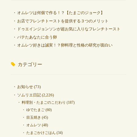
オムレツは何個で作る！？【たまごのジョーク】
お店でフレンチトーストを提供する３つのメリット
ドゥエインジョンソンが超お気に入りなフレンチトースト
バテたあなたに合う卵
オムレツ好きは誠実！？卵料理と性格の研究が面白い
カテゴリー
お知らせ
(73)
ソムリエ日記
(2,226)
料理別・たまごのこだわり
(187)
ゆでたまご
(60)
目玉焼き
(45)
オムレツ
(48)
たまごかけごはん
(34)