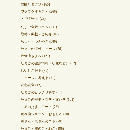
面白たまご話
(165)
ワクワクすること
(266)
マジック
(28)
たまご全般コラム
(257)
取材・掲載・ご紹介
(92)
ちょっとつぶやき
(386)
たまごの海外ニュース
(76)
飲食店さまへ
(127)
たまごの健康情報（研究など）
(52)
おいしさ雑学
(71)
ニュースに考える
(41)
安心安全
(12)
たまごのビックリ科学
(51)
たまごの歴史・文学・文化学
(101)
世界のたまごアート
(23)
食べ物ジョーク・おもしろ
(70)
鶏さん・鳥さんのコト
(70)
たまご・鶏のことわざ
(109)