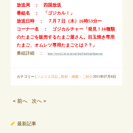
放送局 ： 四国放送
番組名 ： 「ゴジカル！」
放送日時 ： ７月７日（木）16時53分ー
コーナー名 ： ゴジカルチャー「発見！10種類
のたまごを販売するたまご屋さん。目玉焼き専用
たまご、オムレツ専用たまごとは？？」
番組詳細 ：
http://www2.jrt.co.jp/cgi-bin3/gojical/diary.cgi
カテゴリー |
ソムリエ日記
,
取材・掲載・ご紹介
2011年07月6日
< 前へ
次へ >
最新記事