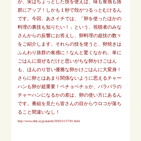
が、実はちょっとした技を使えば、味も食感も抜
群にアップ！しかも１秒で殻がつるっとむけるん
です。今回、あさイチでは、「卵を使ったほかの
料理の裏技も知りたい！」という、視聴者のみな
さんからの反響にお答えし、卵料理の超技の数々
をご紹介します。それらの技を使うと、卵焼きは
ふんわり抜群の食感に！なんと驚くなかれ、単に
ごはんに混ぜるだけと思いがちな卵かけごはん
も、ほんのり甘い優雅な卵かけごはんに大変身！
さらに卵とはあまり関係ないように思えるチャー
ハンも卵が超重要！ベチョベチョか、パラパラの
チャーハンになるかの差は、卵の使い方にあるん
です。番組を見たら皆さんの目からウロコが落ち
ること間違いなし！
http://www.nhk.or.jp/asaichi/2010/11/17/01.html