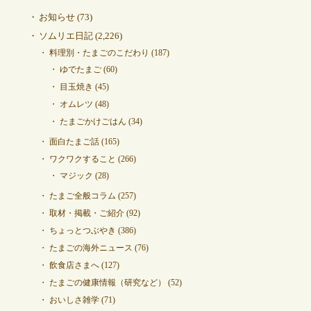
お知らせ
(73)
ソムリエ日記
(2,226)
料理別・たまごのこだわり
(187)
ゆでたまご
(60)
目玉焼き
(45)
オムレツ
(48)
たまごかけごはん
(34)
面白たまご話
(165)
ワクワクすること
(266)
マジック
(28)
たまご全般コラム
(257)
取材・掲載・ご紹介
(92)
ちょっとつぶやき
(386)
たまごの海外ニュース
(76)
飲食店さまへ
(127)
たまごの健康情報（研究など）
(52)
おいしさ雑学
(71)