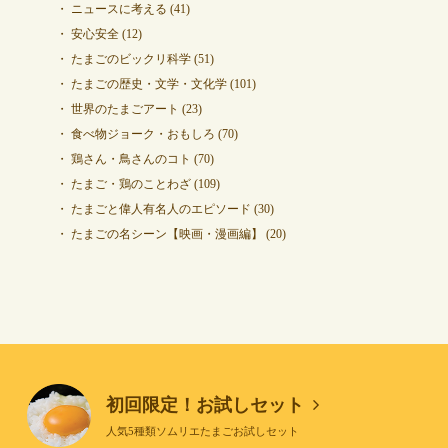
ニュースに考える
(41)
安心安全
(12)
たまごのビックリ科学
(51)
たまごの歴史・文学・文化学
(101)
世界のたまごアート
(23)
食べ物ジョーク・おもしろ
(70)
鶏さん・鳥さんのコト
(70)
たまご・鶏のことわざ
(109)
たまごと偉人有名人のエピソード
(30)
たまごの名シーン【映画・漫画編】
(20)
初回限定！お試しセット
人気5種類ソムリエたまごお試しセット