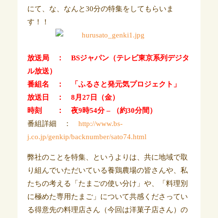
にて、な、なんと30分の特集をしてもらいま
す！！
放送局 ： BSジャパン（テレビ東京系列デジタ
ル放送）
番組名 ： 「ふるさと発元気プロジェクト」
放送日 ： 8月27日（金）
時刻 ： 夜9時54分 – （約30分間）
番組詳細 ：
http://www.bs-
j.co.jp/genkip/backnumber/sato74.html
弊社のことを特集、というよりは、共に地域で取
り組んでいただいている養鶏農場の皆さんや、私
たちの考える「たまごの使い分け」や、「料理別
に極めた専用たまご」について共感くださってい
る得意先の料理店さん（今回は洋菓子店さん）の