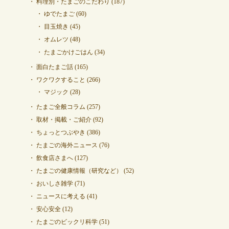
料理別・たまごのこだわり
(187)
ゆでたまご
(60)
目玉焼き
(45)
オムレツ
(48)
たまごかけごはん
(34)
面白たまご話
(165)
ワクワクすること
(266)
マジック
(28)
たまご全般コラム
(257)
取材・掲載・ご紹介
(92)
ちょっとつぶやき
(386)
たまごの海外ニュース
(76)
飲食店さまへ
(127)
たまごの健康情報（研究など）
(52)
おいしさ雑学
(71)
ニュースに考える
(41)
安心安全
(12)
たまごのビックリ科学
(51)