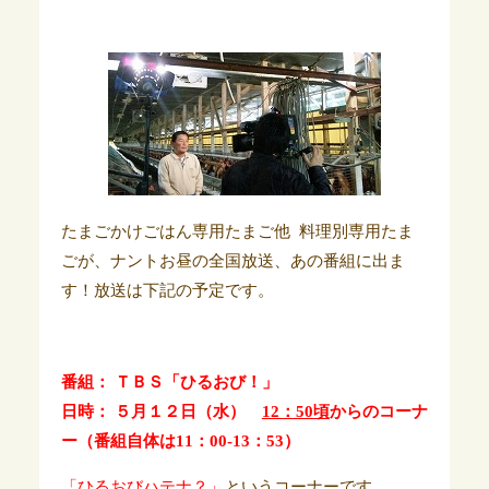
たまごかけごはん専用たまご他 料理別専用たま
ごが、ナントお昼の全国放送、あの番組に出ま
す！放送は下記の予定です。
番組： ＴＢＳ「ひるおび！」
日時： ５月１２日（水）
12：50頃
からのコーナ
ー（番組自体は
11：00-13：53
）
「ひるおびハテナ？」
というコーナーです。