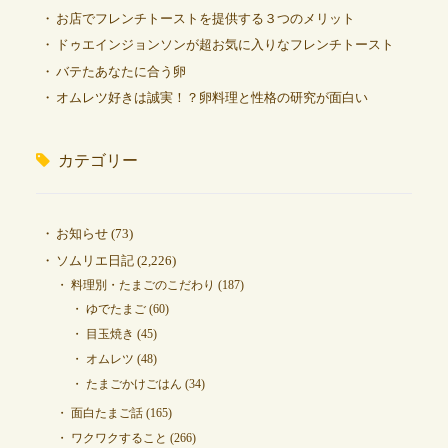
お店でフレンチトーストを提供する３つのメリット
ドゥエインジョンソンが超お気に入りなフレンチトースト
バテたあなたに合う卵
オムレツ好きは誠実！？卵料理と性格の研究が面白い
カテゴリー
お知らせ
(73)
ソムリエ日記
(2,226)
料理別・たまごのこだわり
(187)
ゆでたまご
(60)
目玉焼き
(45)
オムレツ
(48)
たまごかけごはん
(34)
面白たまご話
(165)
ワクワクすること
(266)