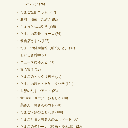
マジック
(28)
たまご全般コラム
(257)
取材・掲載・ご紹介
(92)
ちょっとつぶやき
(386)
たまごの海外ニュース
(76)
飲食店さまへ
(127)
たまごの健康情報（研究など）
(52)
おいしさ雑学
(71)
ニュースに考える
(41)
安心安全
(12)
たまごのビックリ科学
(51)
たまごの歴史・文学・文化学
(101)
世界のたまごアート
(23)
食べ物ジョーク・おもしろ
(70)
鶏さん・鳥さんのコト
(70)
たまご・鶏のことわざ
(109)
たまごと偉人有名人のエピソード
(30)
たまごの名シーン【映画・漫画編】
(20)