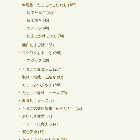
料理別・たまごのこだわり
(187)
ゆでたまご
(60)
目玉焼き
(45)
オムレツ
(48)
たまごかけごはん
(34)
面白たまご話
(165)
ワクワクすること
(266)
マジック
(28)
たまご全般コラム
(257)
取材・掲載・ご紹介
(92)
ちょっとつぶやき
(386)
たまごの海外ニュース
(76)
飲食店さまへ
(127)
たまごの健康情報（研究など）
(52)
おいしさ雑学
(71)
ニュースに考える
(41)
安心安全
(12)
たまごのビックリ科学
(51)