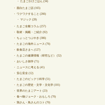
たまごかけごはん
(34)
面白たまご話
(165)
ワクワクすること
(266)
マジック
(28)
たまご全般コラム
(257)
取材・掲載・ご紹介
(92)
ちょっとつぶやき
(386)
たまごの海外ニュース
(76)
飲食店さまへ
(127)
たまごの健康情報（研究など）
(52)
おいしさ雑学
(71)
ニュースに考える
(41)
安心安全
(12)
たまごのビックリ科学
(51)
たまごの歴史・文学・文化学
(101)
世界のたまごアート
(23)
食べ物ジョーク・おもしろ
(70)
鶏さん・鳥さんのコト
(70)