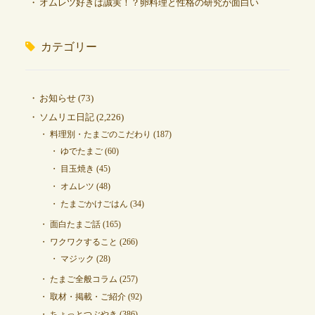
オムレツ好きは誠実！？卵料理と性格の研究が面白い
カテゴリー
お知らせ
(73)
ソムリエ日記
(2,226)
料理別・たまごのこだわり
(187)
ゆでたまご
(60)
目玉焼き
(45)
オムレツ
(48)
たまごかけごはん
(34)
面白たまご話
(165)
ワクワクすること
(266)
マジック
(28)
たまご全般コラム
(257)
取材・掲載・ご紹介
(92)
ちょっとつぶやき
(386)