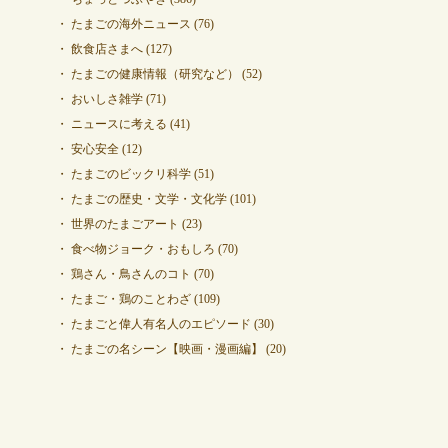
たまごの海外ニュース
(76)
飲食店さまへ
(127)
たまごの健康情報（研究など）
(52)
おいしさ雑学
(71)
ニュースに考える
(41)
安心安全
(12)
たまごのビックリ科学
(51)
たまごの歴史・文学・文化学
(101)
世界のたまごアート
(23)
食べ物ジョーク・おもしろ
(70)
鶏さん・鳥さんのコト
(70)
たまご・鶏のことわざ
(109)
たまごと偉人有名人のエピソード
(30)
たまごの名シーン【映画・漫画編】
(20)