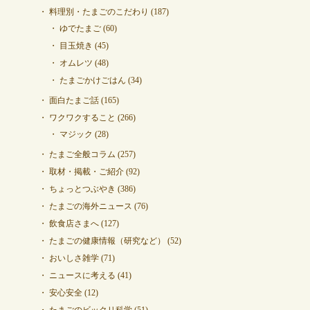
料理別・たまごのこだわり
(187)
ゆでたまご
(60)
目玉焼き
(45)
オムレツ
(48)
たまごかけごはん
(34)
面白たまご話
(165)
ワクワクすること
(266)
マジック
(28)
たまご全般コラム
(257)
取材・掲載・ご紹介
(92)
ちょっとつぶやき
(386)
たまごの海外ニュース
(76)
飲食店さまへ
(127)
たまごの健康情報（研究など）
(52)
おいしさ雑学
(71)
ニュースに考える
(41)
安心安全
(12)
たまごのビックリ科学
(51)