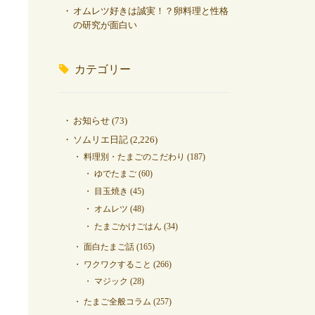
オムレツ好きは誠実！？卵料理と性格
の研究が面白い
カテゴリー
お知らせ
(73)
ソムリエ日記
(2,226)
料理別・たまごのこだわり
(187)
ゆでたまご
(60)
目玉焼き
(45)
オムレツ
(48)
たまごかけごはん
(34)
面白たまご話
(165)
ワクワクすること
(266)
マジック
(28)
たまご全般コラム
(257)