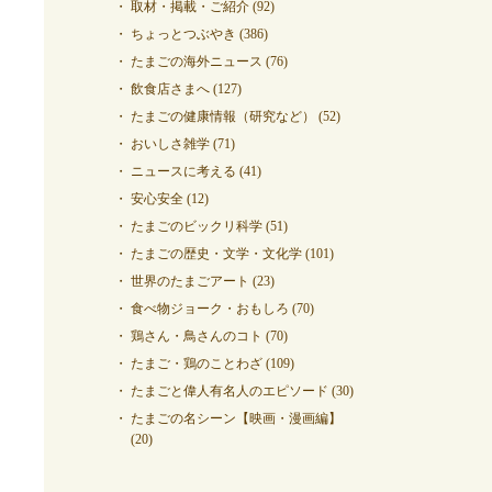
取材・掲載・ご紹介
(92)
ちょっとつぶやき
(386)
たまごの海外ニュース
(76)
飲食店さまへ
(127)
たまごの健康情報（研究など）
(52)
おいしさ雑学
(71)
ニュースに考える
(41)
安心安全
(12)
たまごのビックリ科学
(51)
たまごの歴史・文学・文化学
(101)
世界のたまごアート
(23)
食べ物ジョーク・おもしろ
(70)
鶏さん・鳥さんのコト
(70)
たまご・鶏のことわざ
(109)
たまごと偉人有名人のエピソード
(30)
たまごの名シーン【映画・漫画編】
(20)