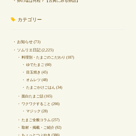
卵の塩は何粒？【古典にみる卵話】
カテゴリー
お知らせ
(73)
ソムリエ日記
(2,225)
料理別・たまごのこだわり
(187)
ゆでたまご
(60)
目玉焼き
(45)
オムレツ
(48)
たまごかけごはん
(34)
面白たまご話
(165)
ワクワクすること
(266)
マジック
(28)
たまご全般コラム
(257)
取材・掲載・ご紹介
(92)
ちょっとつぶやき
(386)