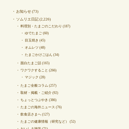
お知らせ
(73)
ソムリエ日記
(2,226)
料理別・たまごのこだわり
(187)
ゆでたまご
(60)
目玉焼き
(45)
オムレツ
(48)
たまごかけごはん
(34)
面白たまご話
(165)
ワクワクすること
(266)
マジック
(28)
たまご全般コラム
(257)
取材・掲載・ご紹介
(92)
ちょっとつぶやき
(386)
たまごの海外ニュース
(76)
飲食店さまへ
(127)
たまごの健康情報（研究など）
(52)
おいしさ雑学
(71)