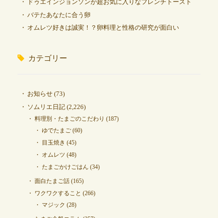
ドゥエインジョンソンが超お気に入りなフレンチトースト
バテたあなたに合う卵
オムレツ好きは誠実！？卵料理と性格の研究が面白い
カテゴリー
お知らせ
(73)
ソムリエ日記
(2,226)
料理別・たまごのこだわり
(187)
ゆでたまご
(60)
目玉焼き
(45)
オムレツ
(48)
たまごかけごはん
(34)
面白たまご話
(165)
ワクワクすること
(266)
マジック
(28)