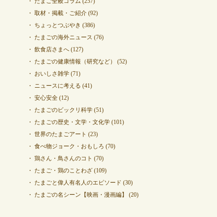
たまご全般コラム
(257)
取材・掲載・ご紹介
(92)
ちょっとつぶやき
(386)
たまごの海外ニュース
(76)
飲食店さまへ
(127)
たまごの健康情報（研究など）
(52)
おいしさ雑学
(71)
ニュースに考える
(41)
安心安全
(12)
たまごのビックリ科学
(51)
たまごの歴史・文学・文化学
(101)
世界のたまごアート
(23)
食べ物ジョーク・おもしろ
(70)
鶏さん・鳥さんのコト
(70)
たまご・鶏のことわざ
(109)
たまごと偉人有名人のエピソード
(30)
たまごの名シーン【映画・漫画編】
(20)