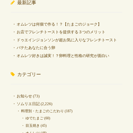
最新記事
オムレツは何個で作る！？【たまごのジョーク】
お店でフレンチトーストを提供する３つのメリット
ドゥエインジョンソンが超お気に入りなフレンチトースト
バテたあなたに合う卵
オムレツ好きは誠実！？卵料理と性格の研究が面白い
カテゴリー
お知らせ
(73)
ソムリエ日記
(2,226)
料理別・たまごのこだわり
(187)
ゆでたまご
(60)
目玉焼き
(45)