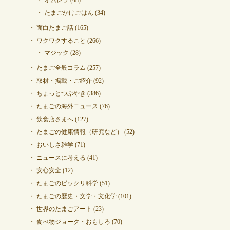
オムレツ
(48)
たまごかけごはん
(34)
面白たまご話
(165)
ワクワクすること
(266)
マジック
(28)
たまご全般コラム
(257)
取材・掲載・ご紹介
(92)
ちょっとつぶやき
(386)
たまごの海外ニュース
(76)
飲食店さまへ
(127)
たまごの健康情報（研究など）
(52)
おいしさ雑学
(71)
ニュースに考える
(41)
安心安全
(12)
たまごのビックリ科学
(51)
たまごの歴史・文学・文化学
(101)
世界のたまごアート
(23)
食べ物ジョーク・おもしろ
(70)