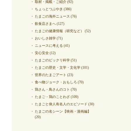
取材・掲載・ご紹介
(92)
ちょっとつぶやき
(386)
たまごの海外ニュース
(76)
飲食店さまへ
(127)
たまごの健康情報（研究など）
(52)
おいしさ雑学
(71)
ニュースに考える
(41)
安心安全
(12)
たまごのビックリ科学
(51)
たまごの歴史・文学・文化学
(101)
世界のたまごアート
(23)
食べ物ジョーク・おもしろ
(70)
鶏さん・鳥さんのコト
(70)
たまご・鶏のことわざ
(109)
たまごと偉人有名人のエピソード
(30)
たまごの名シーン【映画・漫画編】
(20)