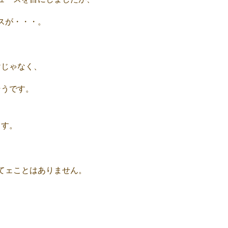
スが・・・。
けじゃなく、
そうです。
ます。
てェことはありません。