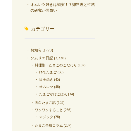
オムレツ好きは誠実！？卵料理と性格
の研究が面白い
カテゴリー
お知らせ
(73)
ソムリエ日記
(2,226)
料理別・たまごのこだわり
(187)
ゆでたまご
(60)
目玉焼き
(45)
オムレツ
(48)
たまごかけごはん
(34)
面白たまご話
(165)
ワクワクすること
(266)
マジック
(28)
たまご全般コラム
(257)