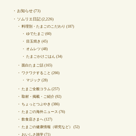
お知らせ
(73)
ソムリエ日記
(2,226)
料理別・たまごのこだわり
(187)
ゆでたまご
(60)
目玉焼き
(45)
オムレツ
(48)
たまごかけごはん
(34)
面白たまご話
(165)
ワクワクすること
(266)
マジック
(28)
たまご全般コラム
(257)
取材・掲載・ご紹介
(92)
ちょっとつぶやき
(386)
たまごの海外ニュース
(76)
飲食店さまへ
(127)
たまごの健康情報（研究など）
(52)
おいしさ雑学
(71)