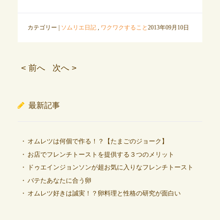
カテゴリー |
ソムリエ日記
,
ワクワクすること
2013年09月10日
< 前へ
次へ >
最新記事
オムレツは何個で作る！？【たまごのジョーク】
お店でフレンチトーストを提供する３つのメリット
ドゥエインジョンソンが超お気に入りなフレンチトースト
バテたあなたに合う卵
オムレツ好きは誠実！？卵料理と性格の研究が面白い