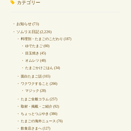
カテゴリー
お知らせ
(73)
ソムリエ日記
(2,226)
料理別・たまごのこだわり
(187)
ゆでたまご
(60)
目玉焼き
(45)
オムレツ
(48)
たまごかけごはん
(34)
面白たまご話
(165)
ワクワクすること
(266)
マジック
(28)
たまご全般コラム
(257)
取材・掲載・ご紹介
(92)
ちょっとつぶやき
(386)
たまごの海外ニュース
(76)
飲食店さまへ
(127)