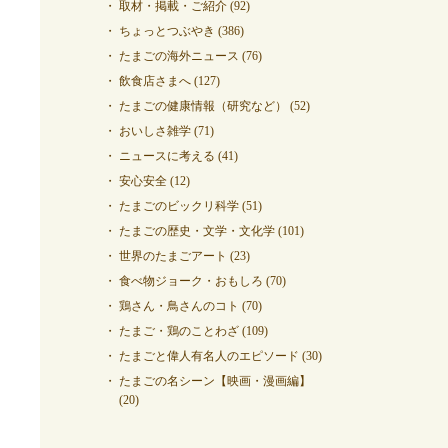
取材・掲載・ご紹介
(92)
ちょっとつぶやき
(386)
たまごの海外ニュース
(76)
飲食店さまへ
(127)
たまごの健康情報（研究など）
(52)
おいしさ雑学
(71)
ニュースに考える
(41)
安心安全
(12)
たまごのビックリ科学
(51)
たまごの歴史・文学・文化学
(101)
世界のたまごアート
(23)
食べ物ジョーク・おもしろ
(70)
鶏さん・鳥さんのコト
(70)
たまご・鶏のことわざ
(109)
たまごと偉人有名人のエピソード
(30)
たまごの名シーン【映画・漫画編】
(20)