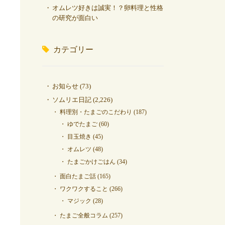
オムレツ好きは誠実！？卵料理と性格
の研究が面白い
カテゴリー
お知らせ
(73)
ソムリエ日記
(2,226)
料理別・たまごのこだわり
(187)
ゆでたまご
(60)
目玉焼き
(45)
オムレツ
(48)
たまごかけごはん
(34)
面白たまご話
(165)
ワクワクすること
(266)
マジック
(28)
たまご全般コラム
(257)