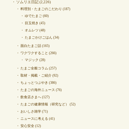
ソムリエ日記
(2,226)
料理別・たまごのこだわり
(187)
ゆでたまご
(60)
目玉焼き
(45)
オムレツ
(48)
たまごかけごはん
(34)
面白たまご話
(165)
ワクワクすること
(266)
マジック
(28)
たまご全般コラム
(257)
取材・掲載・ご紹介
(92)
ちょっとつぶやき
(386)
たまごの海外ニュース
(76)
飲食店さまへ
(127)
たまごの健康情報（研究など）
(52)
おいしさ雑学
(71)
ニュースに考える
(41)
安心安全
(12)