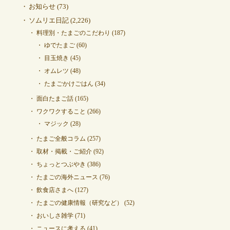
お知らせ
(73)
ソムリエ日記
(2,226)
料理別・たまごのこだわり
(187)
ゆでたまご
(60)
目玉焼き
(45)
オムレツ
(48)
たまごかけごはん
(34)
面白たまご話
(165)
ワクワクすること
(266)
マジック
(28)
たまご全般コラム
(257)
取材・掲載・ご紹介
(92)
ちょっとつぶやき
(386)
たまごの海外ニュース
(76)
飲食店さまへ
(127)
たまごの健康情報（研究など）
(52)
おいしさ雑学
(71)
ニュースに考える
(41)