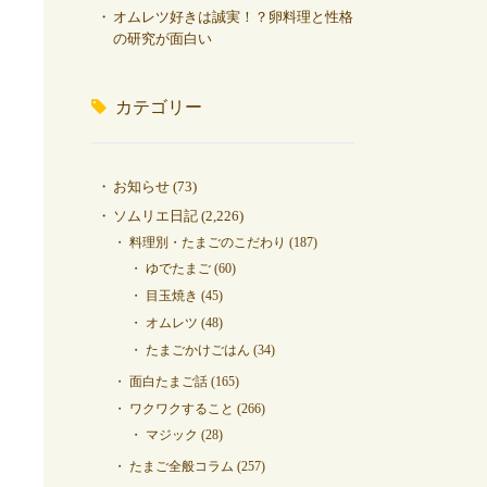
オムレツ好きは誠実！？卵料理と性格
の研究が面白い
カテゴリー
お知らせ
(73)
ソムリエ日記
(2,226)
料理別・たまごのこだわり
(187)
ゆでたまご
(60)
目玉焼き
(45)
オムレツ
(48)
たまごかけごはん
(34)
面白たまご話
(165)
ワクワクすること
(266)
マジック
(28)
たまご全般コラム
(257)