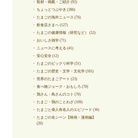
取材・掲載・ご紹介
(92)
ちょっとつぶやき
(386)
たまごの海外ニュース
(76)
飲食店さまへ
(127)
たまごの健康情報（研究など）
(52)
おいしさ雑学
(71)
ニュースに考える
(41)
安心安全
(12)
たまごのビックリ科学
(51)
たまごの歴史・文学・文化学
(101)
世界のたまごアート
(23)
食べ物ジョーク・おもしろ
(70)
鶏さん・鳥さんのコト
(70)
たまご・鶏のことわざ
(109)
たまごと偉人有名人のエピソード
(30)
たまごの名シーン【映画・漫画編】
(20)