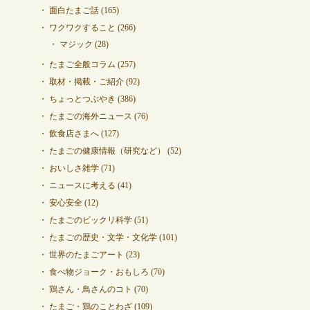
面白たまご話
(165)
ワクワクすること
(266)
マジック
(28)
たまご全般コラム
(257)
取材・掲載・ご紹介
(92)
ちょっとつぶやき
(386)
たまごの海外ニュース
(76)
飲食店さまへ
(127)
たまごの健康情報（研究など）
(52)
おいしさ雑学
(71)
ニュースに考える
(41)
安心安全
(12)
たまごのビックリ科学
(51)
たまごの歴史・文学・文化学
(101)
世界のたまごアート
(23)
食べ物ジョーク・おもしろ
(70)
鶏さん・鳥さんのコト
(70)
たまご・鶏のことわざ
(109)