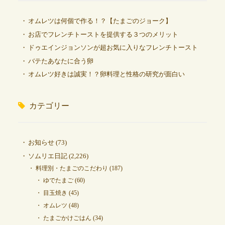
オムレツは何個で作る！？【たまごのジョーク】
お店でフレンチトーストを提供する３つのメリット
ドゥエインジョンソンが超お気に入りなフレンチトースト
バテたあなたに合う卵
オムレツ好きは誠実！？卵料理と性格の研究が面白い
カテゴリー
お知らせ
(73)
ソムリエ日記
(2,226)
料理別・たまごのこだわり
(187)
ゆでたまご
(60)
目玉焼き
(45)
オムレツ
(48)
たまごかけごはん
(34)