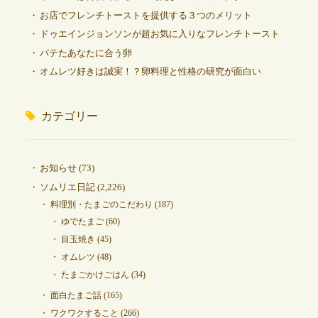
お店でフレンチトーストを提供する３つのメリット
ドゥエインジョンソンが超お気に入りなフレンチトースト
バテたあなたに合う卵
オムレツ好きは誠実！？卵料理と性格の研究が面白い
カテゴリー
お知らせ
(73)
ソムリエ日記
(2,226)
料理別・たまごのこだわり
(187)
ゆでたまご
(60)
目玉焼き
(45)
オムレツ
(48)
たまごかけごはん
(34)
面白たまご話
(165)
ワクワクすること
(266)