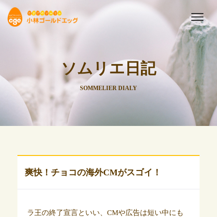
ソムリエ日記
SOMMELIER DIALY
爽快！チョコの海外CMがスゴイ！
ラ王の終了宣言といい、CMや広告は短い中にも