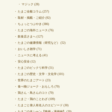
マジック
(28)
たまご全般コラム
(257)
取材・掲載・ご紹介
(92)
ちょっとつぶやき
(386)
たまごの海外ニュース
(76)
飲食店さまへ
(127)
たまごの健康情報（研究など）
(52)
おいしさ雑学
(71)
ニュースに考える
(41)
安心安全
(12)
たまごのビックリ科学
(51)
たまごの歴史・文学・文化学
(101)
世界のたまごアート
(23)
食べ物ジョーク・おもしろ
(70)
鶏さん・鳥さんのコト
(70)
たまご・鶏のことわざ
(109)
たまごと偉人有名人のエピソード
(30)
たまごの名シーン【映画・漫画編】
(20)