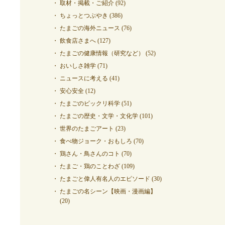
取材・掲載・ご紹介
(92)
ちょっとつぶやき
(386)
たまごの海外ニュース
(76)
飲食店さまへ
(127)
たまごの健康情報（研究など）
(52)
おいしさ雑学
(71)
ニュースに考える
(41)
安心安全
(12)
たまごのビックリ科学
(51)
たまごの歴史・文学・文化学
(101)
世界のたまごアート
(23)
食べ物ジョーク・おもしろ
(70)
鶏さん・鳥さんのコト
(70)
たまご・鶏のことわざ
(109)
たまごと偉人有名人のエピソード
(30)
たまごの名シーン【映画・漫画編】
(20)