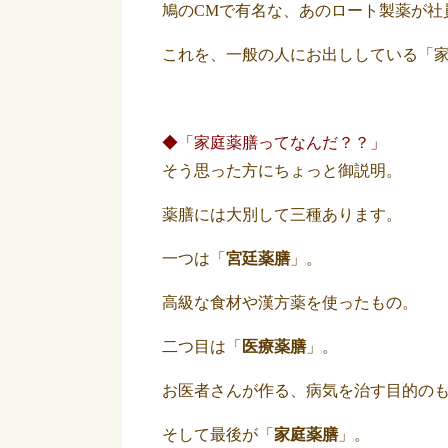
鳩のCMで有名な、あのロート製薬が社
これを、一般の人にお出ししている「
◆「家庭薬膳ってなんだ？？」
そう思った方にちょっと御説明。
薬膳には大別して三種あります。
一つは「
宮廷薬膳
」。
高級な食材や漢方薬を使ったもの。
二つ目は「
医療薬膳
」。
お医者さんが作る、病気を治す目的の
そして最後が「
家庭薬膳
」。