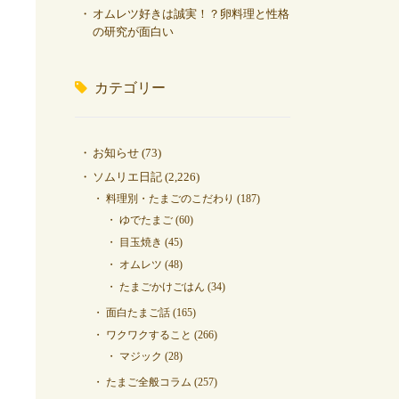
オムレツ好きは誠実！？卵料理と性格
の研究が面白い
カテゴリー
お知らせ
(73)
ソムリエ日記
(2,226)
料理別・たまごのこだわり
(187)
ゆでたまご
(60)
目玉焼き
(45)
オムレツ
(48)
たまごかけごはん
(34)
面白たまご話
(165)
ワクワクすること
(266)
マジック
(28)
たまご全般コラム
(257)