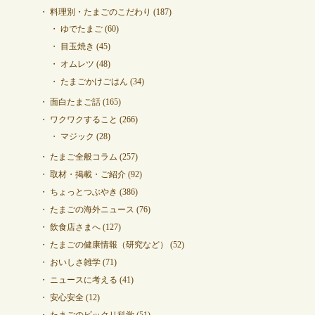
料理別・たまごのこだわり
(187)
ゆでたまご
(60)
目玉焼き
(45)
オムレツ
(48)
たまごかけごはん
(34)
面白たまご話
(165)
ワクワクすること
(266)
マジック
(28)
たまご全般コラム
(257)
取材・掲載・ご紹介
(92)
ちょっとつぶやき
(386)
たまごの海外ニュース
(76)
飲食店さまへ
(127)
たまごの健康情報（研究など）
(52)
おいしさ雑学
(71)
ニュースに考える
(41)
安心安全
(12)
たまごのビックリ科学
(51)