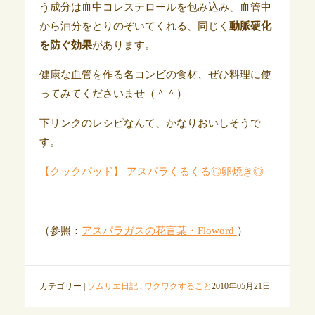
う成分は血中コレステロールを包み込み、血管中
から油分をとりのぞいてくれる、同じく
動脈硬化
を防ぐ効果
があります。
健康な血管を作る名コンビの食材、ぜひ料理に使
ってみてくださいませ（＾＾）
下リンクのレシピなんて、かなりおいしそうで
す。
【クックパッド】 アスパラくるくる◎卵焼き◎
（参照：
アスパラガスの花言葉・Floword
）
カテゴリー |
ソムリエ日記
,
ワクワクすること
2010年05月21日