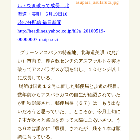
ルト突き破って成長 北
海道・美唄 5月19日10
時57分配信 毎日新聞
http://headlines.yahoo.co.jp/hl?a=20100519-
00000007-maip-soci
グリーンアスパラの特産地、北海道美唄（びば
い）市内で、厚さ数センチのアスファルトを突き
破ってアスパラガスが頭を出し、１０センチ以上
に成長している。
場所は国道１２号に面した郵便局と歩道の境目。
数年前からアスパラガスの自生が確認されていた
が昨秋舗装され、郵便局長（６７）は「もう出な
いだろうと思っていた」。ところが、今月上旬に
７本が次々と路面を割って太陽にごあいさつ。う
ち６本は誰かに「収穫」されたが、残る１本は順
調に育っている。