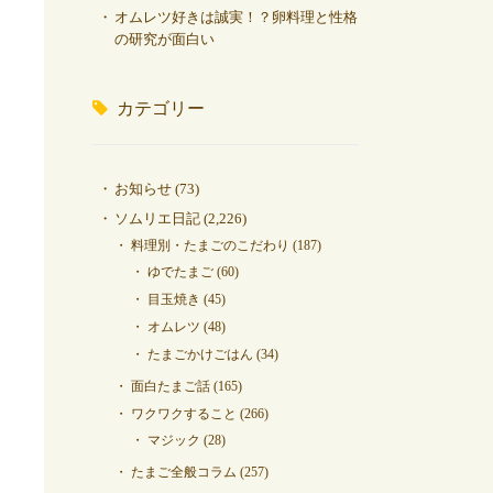
オムレツ好きは誠実！？卵料理と性格
の研究が面白い
カテゴリー
お知らせ
(73)
ソムリエ日記
(2,226)
料理別・たまごのこだわり
(187)
ゆでたまご
(60)
目玉焼き
(45)
オムレツ
(48)
たまごかけごはん
(34)
面白たまご話
(165)
ワクワクすること
(266)
マジック
(28)
たまご全般コラム
(257)