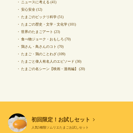
ニュースに考える
(41)
安心安全
(12)
たまごのビックリ科学
(51)
たまごの歴史・文学・文化学
(101)
世界のたまごアート
(23)
食べ物ジョーク・おもしろ
(70)
鶏さん・鳥さんのコト
(70)
たまご・鶏のことわざ
(109)
たまごと偉人有名人のエピソード
(30)
たまごの名シーン【映画・漫画編】
(20)
初回限定！お試しセット
人気5種類ソムリエたまごお試しセット