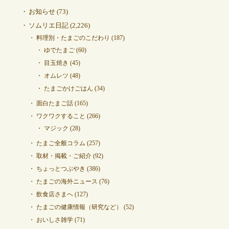
お知らせ
(73)
ソムリエ日記
(2,226)
料理別・たまごのこだわり
(187)
ゆでたまご
(60)
目玉焼き
(45)
オムレツ
(48)
たまごかけごはん
(34)
面白たまご話
(165)
ワクワクすること
(266)
マジック
(28)
たまご全般コラム
(257)
取材・掲載・ご紹介
(92)
ちょっとつぶやき
(386)
たまごの海外ニュース
(76)
飲食店さまへ
(127)
たまごの健康情報（研究など）
(52)
おいしさ雑学
(71)