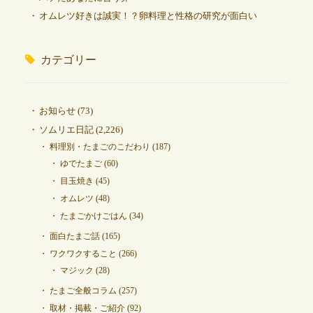
オムレツ好きは誠実！？卵料理と性格の研究が面白い
カテゴリー
お知らせ
(73)
ソムリエ日記
(2,226)
料理別・たまごのこだわり
(187)
ゆでたまご
(60)
目玉焼き
(45)
オムレツ
(48)
たまごかけごはん
(34)
面白たまご話
(165)
ワクワクすること
(266)
マジック
(28)
たまご全般コラム
(257)
取材・掲載・ご紹介
(92)