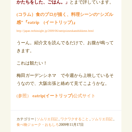
かたちをした、ごはん。」
とまで評しています。
(コラム）食のプロが描く、料理シーンの“シズル
感”『eatrip (イートリップ)』
http://japan.techinsight.jp/2009/06/eatripsizurukannhikkenn.html
うーん。紹介文を読んでるだけで、お腹が鳴って
きます。
これは観たい！
梅田ガーデンシネマ で今週から上映しているそ
うなので、大阪出張と絡めて見てこようかな。
(参照）
eatrip(イートリップ)
公式サイト
カテゴリー |
ソムリエ日記
,
ワクワクすること
,
ソムリエ日記
,
食べ物ジョーク・おもしろ
2009年11月17日