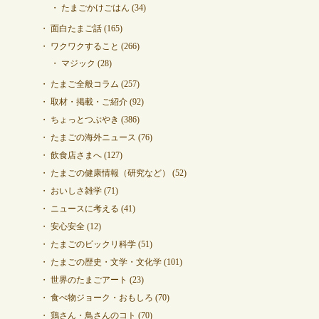
たまごかけごはん
(34)
面白たまご話
(165)
ワクワクすること
(266)
マジック
(28)
たまご全般コラム
(257)
取材・掲載・ご紹介
(92)
ちょっとつぶやき
(386)
たまごの海外ニュース
(76)
飲食店さまへ
(127)
たまごの健康情報（研究など）
(52)
おいしさ雑学
(71)
ニュースに考える
(41)
安心安全
(12)
たまごのビックリ科学
(51)
たまごの歴史・文学・文化学
(101)
世界のたまごアート
(23)
食べ物ジョーク・おもしろ
(70)
鶏さん・鳥さんのコト
(70)