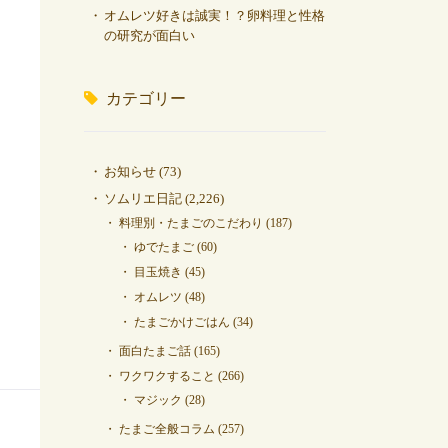
オムレツ好きは誠実！？卵料理と性格
の研究が面白い
カテゴリー
お知らせ
(73)
ソムリエ日記
(2,226)
料理別・たまごのこだわり
(187)
ゆでたまご
(60)
目玉焼き
(45)
オムレツ
(48)
たまごかけごはん
(34)
面白たまご話
(165)
ワクワクすること
(266)
マジック
(28)
たまご全般コラム
(257)