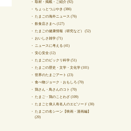
取材・掲載・ご紹介
(92)
ちょっとつぶやき
(386)
たまごの海外ニュース
(76)
飲食店さまへ
(127)
たまごの健康情報（研究など）
(52)
おいしさ雑学
(71)
ニュースに考える
(41)
安心安全
(12)
たまごのビックリ科学
(51)
たまごの歴史・文学・文化学
(101)
世界のたまごアート
(23)
食べ物ジョーク・おもしろ
(70)
鶏さん・鳥さんのコト
(70)
たまご・鶏のことわざ
(109)
たまごと偉人有名人のエピソード
(30)
たまごの名シーン【映画・漫画編】
(20)