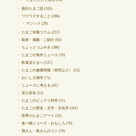
面白たまご話
(165)
ワクワクすること
(266)
マジック
(28)
たまご全般コラム
(257)
取材・掲載・ご紹介
(92)
ちょっとつぶやき
(386)
たまごの海外ニュース
(76)
飲食店さまへ
(127)
たまごの健康情報（研究など）
(52)
おいしさ雑学
(71)
ニュースに考える
(41)
安心安全
(12)
たまごのビックリ科学
(51)
たまごの歴史・文学・文化学
(101)
世界のたまごアート
(23)
食べ物ジョーク・おもしろ
(70)
鶏さん・鳥さんのコト
(70)