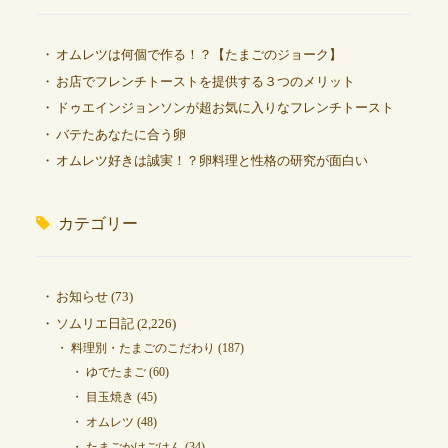
オムレツは何個で作る！？【たまごのジョーク】
お店でフレンチトーストを提供する３つのメリット
ドゥエインジョンソンが超お気に入りなフレンチトースト
バテたあなたに合う卵
オムレツ好きは誠実！？卵料理と性格の研究が面白い
カテゴリー
お知らせ
(73)
ソムリエ日記
(2,226)
料理別・たまごのこだわり
(187)
ゆでたまご
(60)
目玉焼き
(45)
オムレツ
(48)
たまごかけごはん
(34)