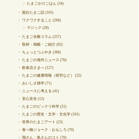
たまごかけごはん
(34)
面白たまご話
(165)
ワクワクすること
(266)
マジック
(28)
たまご全般コラム
(257)
取材・掲載・ご紹介
(92)
ちょっとつぶやき
(386)
たまごの海外ニュース
(76)
飲食店さまへ
(127)
たまごの健康情報（研究など）
(52)
おいしさ雑学
(71)
ニュースに考える
(41)
安心安全
(12)
たまごのビックリ科学
(51)
たまごの歴史・文学・文化学
(101)
世界のたまごアート
(23)
食べ物ジョーク・おもしろ
(70)
鶏さん・鳥さんのコト
(70)