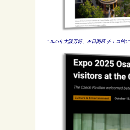
“2025年大阪万博、本日閉幕 チェコ館に