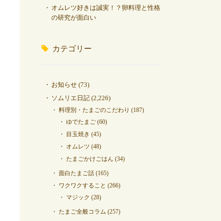
オムレツ好きは誠実！？卵料理と性格
の研究が面白い
カテゴリー
お知らせ
(73)
ソムリエ日記
(2,226)
料理別・たまごのこだわり
(187)
ゆでたまご
(60)
目玉焼き
(45)
オムレツ
(48)
たまごかけごはん
(34)
面白たまご話
(165)
ワクワクすること
(266)
マジック
(28)
たまご全般コラム
(257)