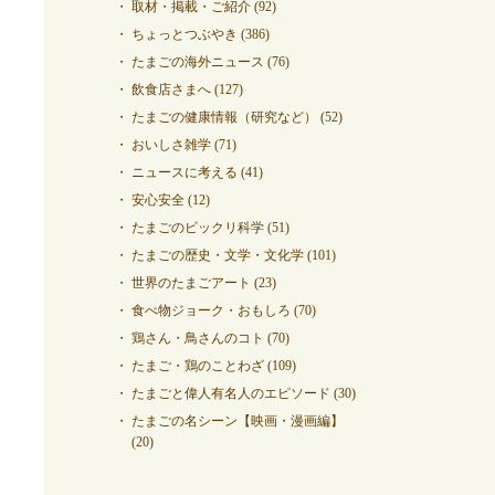
取材・掲載・ご紹介
(92)
ちょっとつぶやき
(386)
たまごの海外ニュース
(76)
飲食店さまへ
(127)
たまごの健康情報（研究など）
(52)
おいしさ雑学
(71)
ニュースに考える
(41)
安心安全
(12)
たまごのビックリ科学
(51)
たまごの歴史・文学・文化学
(101)
世界のたまごアート
(23)
食べ物ジョーク・おもしろ
(70)
鶏さん・鳥さんのコト
(70)
たまご・鶏のことわざ
(109)
たまごと偉人有名人のエピソード
(30)
たまごの名シーン【映画・漫画編】
(20)