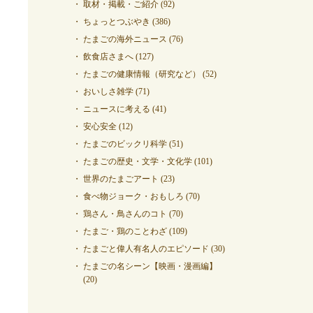
取材・掲載・ご紹介
(92)
ちょっとつぶやき
(386)
たまごの海外ニュース
(76)
飲食店さまへ
(127)
たまごの健康情報（研究など）
(52)
おいしさ雑学
(71)
ニュースに考える
(41)
安心安全
(12)
たまごのビックリ科学
(51)
たまごの歴史・文学・文化学
(101)
世界のたまごアート
(23)
食べ物ジョーク・おもしろ
(70)
鶏さん・鳥さんのコト
(70)
たまご・鶏のことわざ
(109)
たまごと偉人有名人のエピソード
(30)
たまごの名シーン【映画・漫画編】
(20)