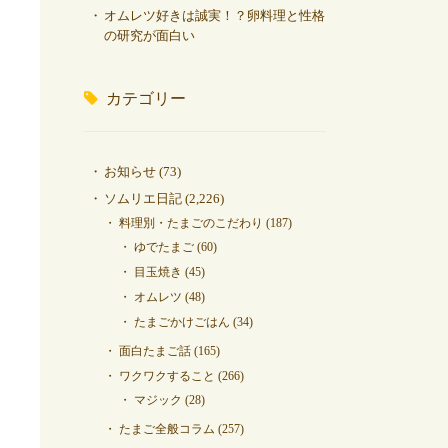
オムレツ好きは誠実！？卵料理と性格
の研究が面白い
カテゴリー
お知らせ
(73)
ソムリエ日記
(2,226)
料理別・たまごのこだわり
(187)
ゆでたまご
(60)
目玉焼き
(45)
オムレツ
(48)
たまごかけごはん
(34)
面白たまご話
(165)
ワクワクすること
(266)
マジック
(28)
たまご全般コラム
(257)