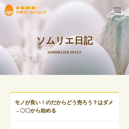
ソムリエ日記
SOMMELIER DIALY
モノが良い！のだからどう売ろう？はダメ
→〇〇から始める