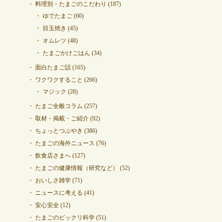
料理別・たまごのこだわり
(187)
ゆでたまご
(60)
目玉焼き
(45)
オムレツ
(48)
たまごかけごはん
(34)
面白たまご話
(165)
ワクワクすること
(266)
マジック
(28)
たまご全般コラム
(257)
取材・掲載・ご紹介
(92)
ちょっとつぶやき
(386)
たまごの海外ニュース
(76)
飲食店さまへ
(127)
たまごの健康情報（研究など）
(52)
おいしさ雑学
(71)
ニュースに考える
(41)
安心安全
(12)
たまごのビックリ科学
(51)